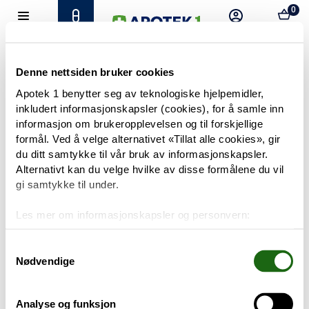
0
Hjem
Meny
Resept
Profil
Kurv
Tilbud
Denne nettsiden bruker cookies
Apotek 1 benytter seg av teknologiske hjelpemidler,
inkludert informasjonskapsler (cookies), for å samle inn
Varemerker
Trenger du hjelp?
informasjon om brukeropplevelsen og til forskjellige
Snakk med oss
formål. Ved å velge alternativet «Tillat alle cookies», gir
Mine resepter
du ditt samtykke til vår bruk av informasjonskapsler.
Alternativt kan du velge hvilke av disse formålene du vil
PRODUKTER
gi samtykke til under.
Hudpleie
Les mer om informasjonskapsler og personvern:
Om informasjonskapsler
Kosthold og livsstil
Googles retningslinjer for personvern
Samtykkevalg
Nødvendige
Baby og barn
Analyse og funksjon