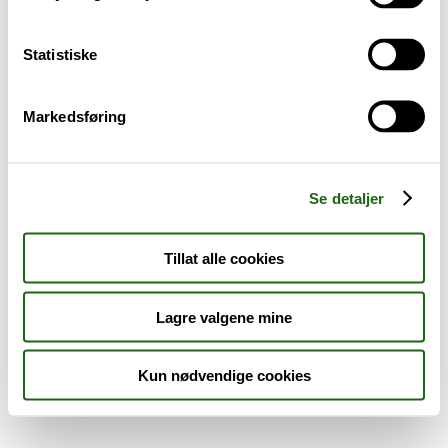
Sykdom og symptomer
Statistiske
Reise, sport og fritid
Markedsføring
Dyreapoteket
Nyheter
Se detaljer
Outlet - siste sjanse!
Tillat alle cookies
AKTUELT HOS APOTEK 1
Lagre valgene mine
Kun nødvendige cookies
Råd og tips
Finn apotek
Kundesenter
Tjenester
Aktuelle saker