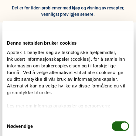
Det er for tiden problemer med kjøp og visning av resepter,
vennligst prøv igjen senere.
0
Hjem
Meny
Resept
Profil
Kurv
Denne nettsiden bruker cookies
Apotek 1 benytter seg av teknologiske hjelpemidler,
Tilbud
inkludert informasjonskapsler (cookies), for å samle inn
informasjon om brukeropplevelsen og til forskjellige
Varemerker
formål. Ved å velge alternativet «Tillat alle cookies», gir
Trenger du hjelp?
du ditt samtykke til vår bruk av informasjonskapsler.
Snakk med oss
Alternativt kan du velge hvilke av disse formålene du vil
Mine resepter
gi samtykke til under.
PRODUKTER
Les mer om informasjonskapsler og personvern:
Hudpleie
Om informasjonskapsler
Googles retningslinjer for personvern
Samtykkevalg
Nødvendige
Kosthold og livsstil