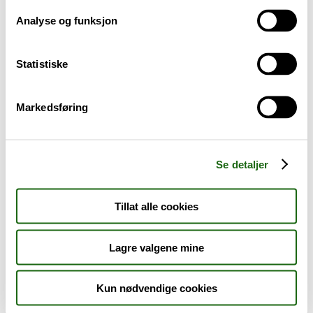
Analyse og funksjon
Baby og barn
Statistiske
Sykdom og symptomer
Reise, sport og fritid
Markedsføring
Dyreapoteket
Se detaljer
Nyheter
Tillat alle cookies
Outlet - siste sjanse!
Lagre valgene mine
AKTUELT HOS APOTEK 1
Kun nødvendige cookies