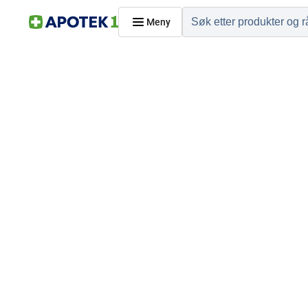
Meny
Hjem
PRODUKTER
Hudpleie
Kosthold og livssti
Reise, sport og fritid
Dyreapoteket