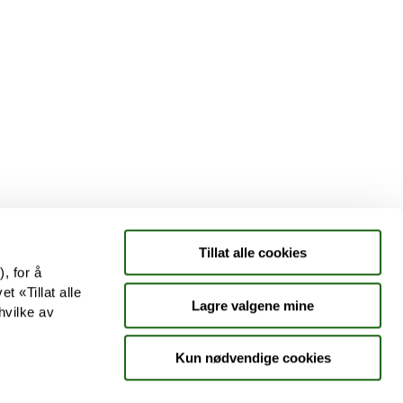
Tjenester
Aktuelle saker
Kundeklubb
Jobb hos oss
Tillat alle cookies
, for å
t «Tillat alle
Lagre valgene mine
hvilke av
Kun nødvendige cookies