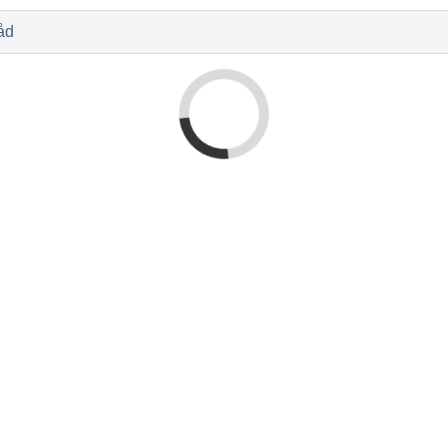
l
Baby og barn
Sykdom og s
Nyheter
Outlet - siste 