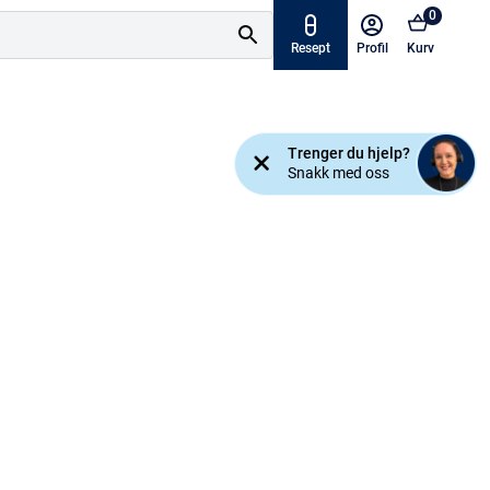
0
Resept
Profil
Kurv
Tilbud
Trenger du hjelp?
ymptomer
Snakk med oss
Varemerker
sjanse!
Mine resepter
AKTUELT HOS APOTEK 1
Råd og tips
Finn apotek
Kundesenter