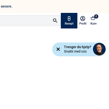
n senere.
0
Resept
Profil
Kurv
Tilbud
Trenger du hjelp?
ymptomer
Snakk med oss
Varemerker
sjanse!
Mine resepter
AKTUELT HOS APOTEK 1
Råd og tips
Finn apotek
Kundesenter