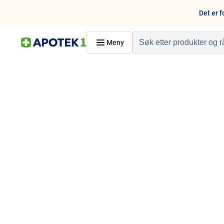
Det er f
Meny
Hjem
PRODUKTER
Hudpleie
Kosthold og livssti
Reise, sport og fritid
Dyreapoteket