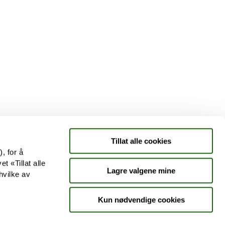
Tjenester
Aktuelle saker
Kundeklubb
Jobb hos oss
Tillat alle cookies
, for å
t «Tillat alle
Lagre valgene mine
hvilke av
Kun nødvendige cookies