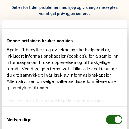
Det er for tiden problemer med kjøp og visning av resepter,
vennligst prøv igjen senere.
0
Hjem
Meny
Resept
Profil
Kurv
Denne nettsiden bruker cookies
Apotek 1 benytter seg av teknologiske hjelpemidler,
Tilbud
inkludert informasjonskapsler (cookies), for å samle inn
informasjon om brukeropplevelsen og til forskjellige
Varemerker
formål. Ved å velge alternativet «Tillat alle cookies», gir
Trenger du hjelp?
du ditt samtykke til vår bruk av informasjonskapsler.
Snakk med oss
Alternativt kan du velge hvilke av disse formålene du vil
Mine resepter
gi samtykke til under.
PRODUKTER
Les mer om informasjonskapsler og personvern:
Hudpleie
Om informasjonskapsler
Googles retningslinjer for personvern
Samtykkevalg
Nødvendige
Kosthold og livsstil