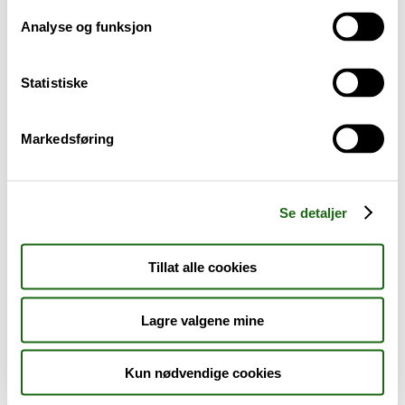
Analyse og funksjon
Baby og barn
Statistiske
Sykdom og symptomer
Reise, sport og fritid
Markedsføring
Dyreapoteket
Se detaljer
Nyheter
Tillat alle cookies
Outlet - siste sjanse!
Lagre valgene mine
AKTUELT HOS APOTEK 1
Kun nødvendige cookies