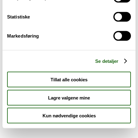
Sykdom og symptomer
Statistiske
Reise, sport og fritid
Markedsføring
Dyreapoteket
Nyheter
Se detaljer
Outlet - siste sjanse!
Tillat alle cookies
AKTUELT HOS APOTEK 1
Lagre valgene mine
Kun nødvendige cookies
Råd og tips
Finn apotek
Kundesenter
Tjenester
Aktuelle saker