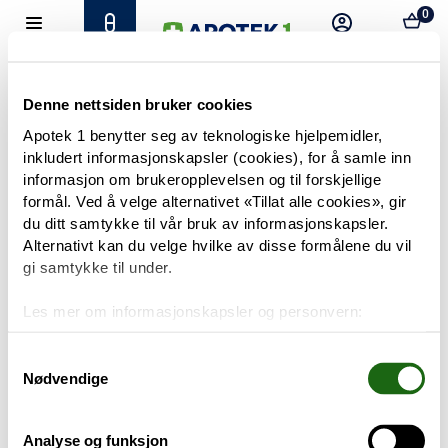
0
Hjem
Meny
Resept
Profil
Kurv
Tilbud
Denne nettsiden bruker cookies
Apotek 1 benytter seg av teknologiske hjelpemidler,
inkludert informasjonskapsler (cookies), for å samle inn
Varemerker
Trenger du hjelp?
informasjon om brukeropplevelsen og til forskjellige
Snakk med oss
formål. Ved å velge alternativet «Tillat alle cookies», gir
Mine resepter
du ditt samtykke til vår bruk av informasjonskapsler.
Alternativt kan du velge hvilke av disse formålene du vil
PRODUKTER
gi samtykke til under.
Hudpleie
Les mer om informasjonskapsler og personvern:
Om informasjonskapsler
Kosthold og livsstil
Googles retningslinjer for personvern
Samtykkevalg
Nødvendige
Baby og barn
Analyse og funksjon