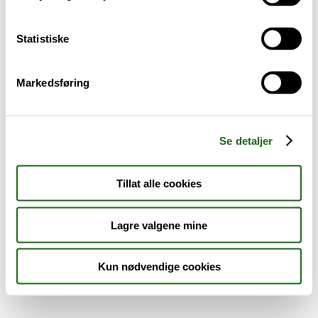
Sykdom og symptomer
Statistiske
Reise, sport og fritid
Markedsføring
Dyreapoteket
Nyheter
Se detaljer
Outlet - siste sjanse!
Tillat alle cookies
AKTUELT HOS APOTEK 1
Lagre valgene mine
Kun nødvendige cookies
Råd og tips
Finn apotek
Kundesenter
Tjenester
Aktuelle saker