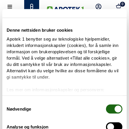
0
Hjem
Meny
Resept
Profil
Kurv
Tilbud
Denne nettsiden bruker cookies
Apotek 1 benytter seg av teknologiske hjelpemidler,
inkludert informasjonskapsler (cookies), for å samle inn
Varemerker
Trenger du hjelp?
informasjon om brukeropplevelsen og til forskjellige
Snakk med oss
formål. Ved å velge alternativet «Tillat alle cookies», gir
Mine resepter
du ditt samtykke til vår bruk av informasjonskapsler.
Alternativt kan du velge hvilke av disse formålene du vil
PRODUKTER
gi samtykke til under.
Hudpleie
Les mer om informasjonskapsler og personvern:
Om informasjonskapsler
Kosthold og livsstil
Googles retningslinjer for personvern
Samtykkevalg
Nødvendige
Baby og barn
Analyse og funksjon