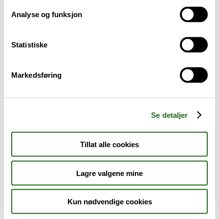
Analyse og funksjon
Baby og barn
Statistiske
Sykdom og symptomer
Reise, sport og fritid
Markedsføring
Dyreapoteket
Se detaljer
Nyheter
Tillat alle cookies
Outlet - siste sjanse!
Lagre valgene mine
AKTUELT HOS APOTEK 1
Kun nødvendige cookies