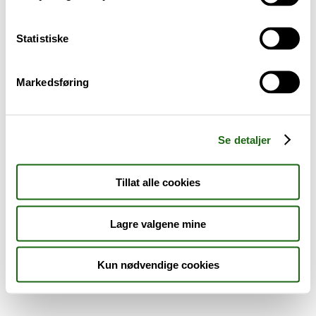
Sykdom og symptomer
Statistiske
Reise, sport og fritid
Markedsføring
Dyreapoteket
Nyheter
Se detaljer
Outlet - siste sjanse!
Tillat alle cookies
AKTUELT HOS APOTEK 1
Lagre valgene mine
Kun nødvendige cookies
Råd og tips
Finn apotek
Kundesenter
Tjenester
Aktuelle saker