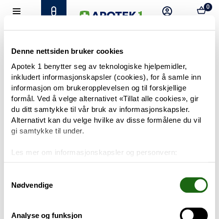
0
Hjem
Meny
Resept
Profil
Kurv
Tilbud
Denne nettsiden bruker cookies
Apotek 1 benytter seg av teknologiske hjelpemidler,
inkludert informasjonskapsler (cookies), for å samle inn
Varemerker
Trenger du hjelp?
informasjon om brukeropplevelsen og til forskjellige
Snakk med oss
formål. Ved å velge alternativet «Tillat alle cookies», gir
Mine resepter
du ditt samtykke til vår bruk av informasjonskapsler.
Alternativt kan du velge hvilke av disse formålene du vil
PRODUKTER
gi samtykke til under.
Hudpleie
Les mer om informasjonskapsler og personvern:
Om informasjonskapsler
Kosthold og livsstil
Googles retningslinjer for personvern
Samtykkevalg
Nødvendige
Baby og barn
Analyse og funksjon