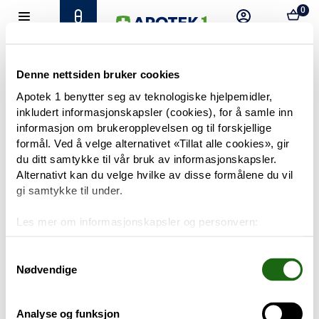
0
Hjem
Meny
Resept
Profil
Kurv
Tilbud
Denne nettsiden bruker cookies
Apotek 1 benytter seg av teknologiske hjelpemidler,
inkludert informasjonskapsler (cookies), for å samle inn
Varemerker
Trenger du hjelp?
informasjon om brukeropplevelsen og til forskjellige
Snakk med oss
formål. Ved å velge alternativet «Tillat alle cookies», gir
Mine resepter
du ditt samtykke til vår bruk av informasjonskapsler.
Alternativt kan du velge hvilke av disse formålene du vil
PRODUKTER
gi samtykke til under.
Hudpleie
Les mer om informasjonskapsler og personvern:
Om informasjonskapsler
Kosthold og livsstil
Googles retningslinjer for personvern
Samtykkevalg
Nødvendige
Baby og barn
Analyse og funksjon