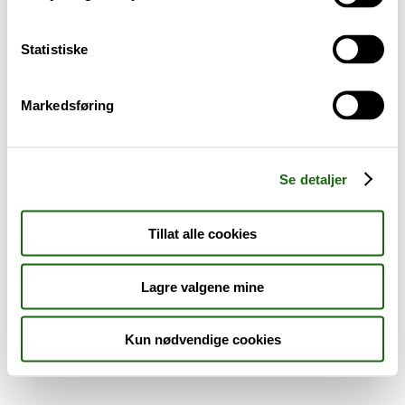
Sykdom og symptomer
Statistiske
Reise, sport og fritid
Markedsføring
Dyreapoteket
Nyheter
Se detaljer
Outlet - siste sjanse!
Tillat alle cookies
AKTUELT HOS APOTEK 1
Lagre valgene mine
Kun nødvendige cookies
Råd og tips
Finn apotek
Kundesenter
Tjenester
Aktuelle saker