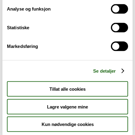
Analyse og funksjon
Baby og barn
Statistiske
Sykdom og symptomer
Reise, sport og fritid
Markedsføring
Dyreapoteket
Se detaljer
Nyheter
Tillat alle cookies
Outlet - siste sjanse!
Lagre valgene mine
AKTUELT HOS APOTEK 1
Kun nødvendige cookies