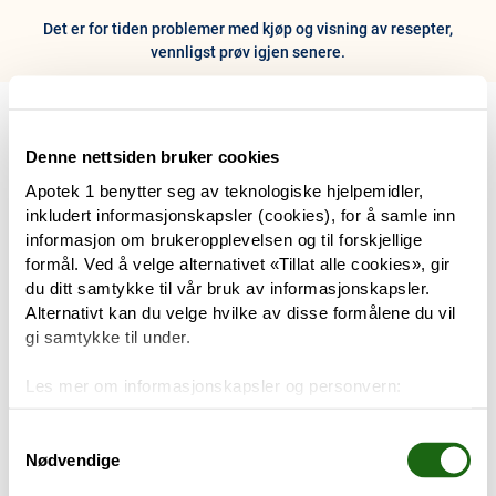
Det er for tiden problemer med kjøp og visning av resepter,
vennligst prøv igjen senere.
0
Hjem
Meny
Resept
Profil
Kurv
Denne nettsiden bruker cookies
Apotek 1 benytter seg av teknologiske hjelpemidler,
Tilbud
inkludert informasjonskapsler (cookies), for å samle inn
informasjon om brukeropplevelsen og til forskjellige
Varemerker
formål. Ved å velge alternativet «Tillat alle cookies», gir
Trenger du hjelp?
du ditt samtykke til vår bruk av informasjonskapsler.
Snakk med oss
Alternativt kan du velge hvilke av disse formålene du vil
Mine resepter
gi samtykke til under.
PRODUKTER
Les mer om informasjonskapsler og personvern:
Hudpleie
Om informasjonskapsler
Googles retningslinjer for personvern
Samtykkevalg
Nødvendige
Kosthold og livsstil