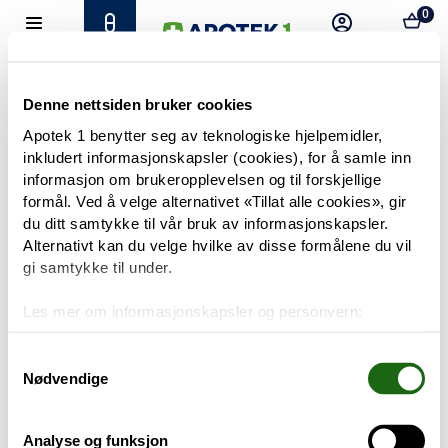
0
Hjem
Meny
Resept
Profil
Kurv
Tilbud
Denne nettsiden bruker cookies
Apotek 1 benytter seg av teknologiske hjelpemidler,
inkludert informasjonskapsler (cookies), for å samle inn
Varemerker
Trenger du hjelp?
informasjon om brukeropplevelsen og til forskjellige
Snakk med oss
formål. Ved å velge alternativet «Tillat alle cookies», gir
Mine resepter
du ditt samtykke til vår bruk av informasjonskapsler.
Alternativt kan du velge hvilke av disse formålene du vil
PRODUKTER
gi samtykke til under.
Hudpleie
Les mer om informasjonskapsler og personvern:
Om informasjonskapsler
Kosthold og livsstil
Googles retningslinjer for personvern
Samtykkevalg
Nødvendige
Baby og barn
Analyse og funksjon