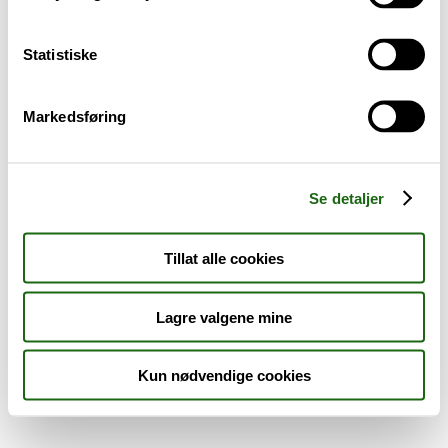
Sykdom og symptomer
Statistiske
Reise, sport og fritid
Markedsføring
Dyreapoteket
Nyheter
Se detaljer
Outlet - siste sjanse!
Tillat alle cookies
AKTUELT HOS APOTEK 1
Lagre valgene mine
Kun nødvendige cookies
Råd og tips
Finn apotek
Kundesenter
Tjenester
Aktuelle saker