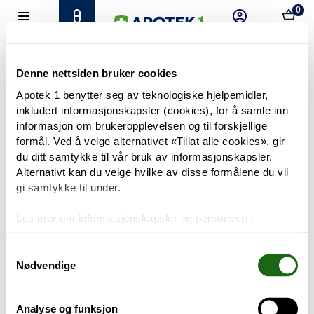
0
Hjem
Meny
Resept
Profil
Kurv
Tilbud
Denne nettsiden bruker cookies
Apotek 1 benytter seg av teknologiske hjelpemidler,
inkludert informasjonskapsler (cookies), for å samle inn
Varemerker
Trenger du hjelp?
informasjon om brukeropplevelsen og til forskjellige
Snakk med oss
formål. Ved å velge alternativet «Tillat alle cookies», gir
Mine resepter
du ditt samtykke til vår bruk av informasjonskapsler.
Alternativt kan du velge hvilke av disse formålene du vil
PRODUKTER
gi samtykke til under.
Hudpleie
Les mer om informasjonskapsler og personvern:
Om informasjonskapsler
Kosthold og livsstil
Googles retningslinjer for personvern
Samtykkevalg
Nødvendige
Baby og barn
Analyse og funksjon