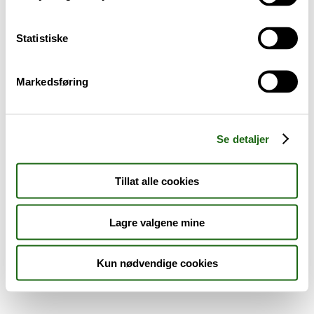
Sykdom og symptomer
Statistiske
Reise, sport og fritid
Markedsføring
Dyreapoteket
Nyheter
Se detaljer
Outlet - siste sjanse!
Tillat alle cookies
AKTUELT HOS APOTEK 1
Lagre valgene mine
Kun nødvendige cookies
Råd og tips
Finn apotek
Kundesenter
Tjenester
Aktuelle saker