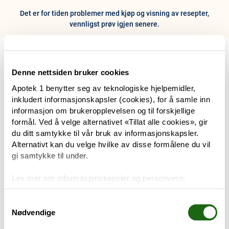
Det er for tiden problemer med kjøp og visning av resepter,
vennligst prøv igjen senere.
0
Hjem
Meny
Resept
Profil
Kurv
Denne nettsiden bruker cookies
Apotek 1 benytter seg av teknologiske hjelpemidler,
Tilbud
inkludert informasjonskapsler (cookies), for å samle inn
informasjon om brukeropplevelsen og til forskjellige
Varemerker
formål. Ved å velge alternativet «Tillat alle cookies», gir
Trenger du hjelp?
du ditt samtykke til vår bruk av informasjonskapsler.
Snakk med oss
Alternativt kan du velge hvilke av disse formålene du vil
Mine resepter
gi samtykke til under.
PRODUKTER
Les mer om informasjonskapsler og personvern:
Hudpleie
Om informasjonskapsler
Googles retningslinjer for personvern
Samtykkevalg
Nødvendige
Kosthold og livsstil