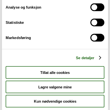
Analyse og funksjon
Baby og barn
Statistiske
Sykdom og symptomer
Reise, sport og fritid
Markedsføring
Dyreapoteket
Se detaljer
Nyheter
Tillat alle cookies
Outlet - siste sjanse!
Lagre valgene mine
AKTUELT HOS APOTEK 1
Kun nødvendige cookies