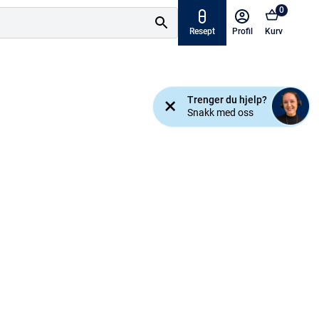
0
Resept
Profil
Kurv
Tilbud
Trenger du hjelp?
ymptomer
Snakk med oss
Varemerker
sjanse!
Mine resepter
AKTUELT HOS APOTEK 1
Råd og tips
Finn apotek
Kundesenter