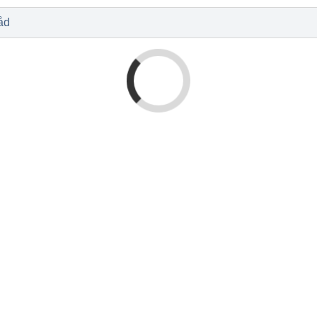
l
Baby og barn
Sykdom og s
Nyheter
Outlet - siste 