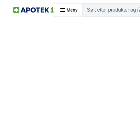
Meny
Hjem
PRODUKTER
Hudpleie
Kosthold og livssti
Reise, sport og fritid
Dyreapoteket