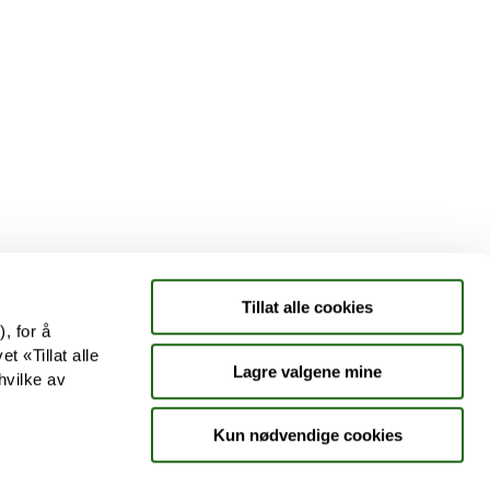
Tjenester
Aktuelle saker
Kundeklubb
Jobb hos oss
Tillat alle cookies
, for å
t «Tillat alle
Lagre valgene mine
hvilke av
Kun nødvendige cookies