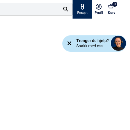
0
Resept
Profil
Kurv
Tilbud
Trenger du hjelp?
ymptomer
Snakk med oss
Varemerker
sjanse!
Mine resepter
AKTUELT HOS APOTEK 1
Råd og tips
Finn apotek
Kundesenter