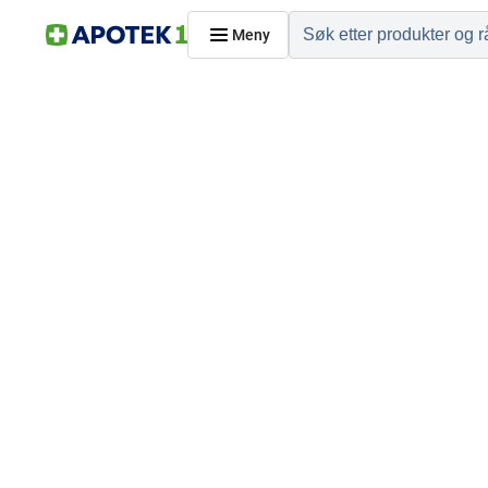
Meny
Hjem
PRODUKTER
Hudpleie
Kosthold og livssti
Reise, sport og fritid
Dyreapoteket