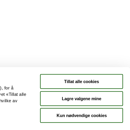
Tjenester
Aktuelle saker
Kundeklubb
Jobb hos oss
Tillat alle cookies
, for å
t «Tillat alle
Lagre valgene mine
hvilke av
Kun nødvendige cookies