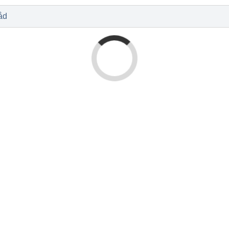
l
Baby og barn
Sykdom og s
Nyheter
Outlet - siste 