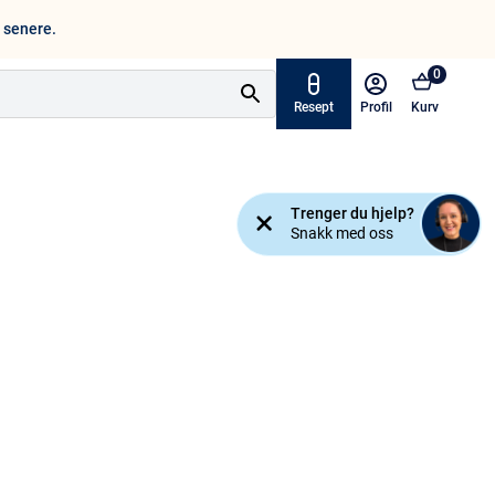
n senere.
0
Resept
Profil
Kurv
Tilbud
Trenger du hjelp?
ymptomer
Snakk med oss
Varemerker
sjanse!
Mine resepter
AKTUELT HOS APOTEK 1
Råd og tips
Finn apotek
Kundesenter