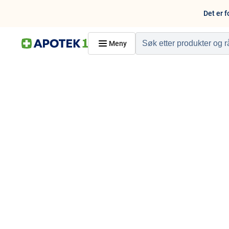
Det er f
Meny
Hjem
PRODUKTER
Hudpleie
Kosthold og livssti
Reise, sport og fritid
Dyreapoteket