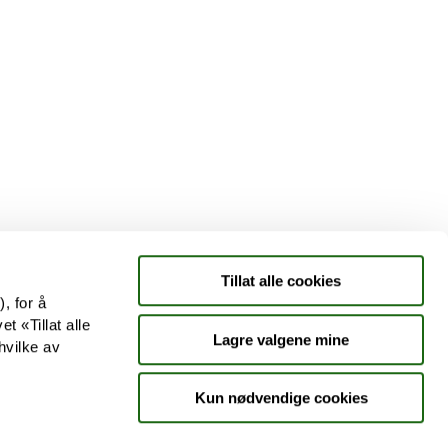
Tjenester
Aktuelle saker
Kundeklubb
Jobb hos oss
Tillat alle cookies
, for å
t «Tillat alle
Lagre valgene mine
hvilke av
Kun nødvendige cookies