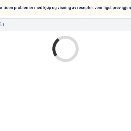
or tiden problemer med kjøp og visning av resepter, vennligst prøv igje
l
Baby og barn
Sykdom og s
Nyheter
Outlet - siste 