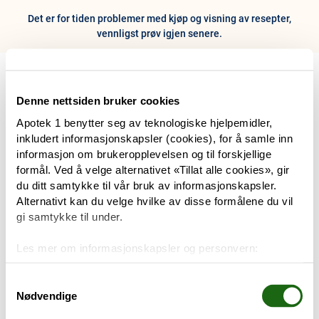
Det er for tiden problemer med kjøp og visning av resepter,
vennligst prøv igjen senere.
0
Hjem
Meny
Resept
Profil
Kurv
Denne nettsiden bruker cookies
Apotek 1 benytter seg av teknologiske hjelpemidler,
Tilbud
inkludert informasjonskapsler (cookies), for å samle inn
informasjon om brukeropplevelsen og til forskjellige
Varemerker
formål. Ved å velge alternativet «Tillat alle cookies», gir
Trenger du hjelp?
du ditt samtykke til vår bruk av informasjonskapsler.
Snakk med oss
Alternativt kan du velge hvilke av disse formålene du vil
Mine resepter
gi samtykke til under.
PRODUKTER
Les mer om informasjonskapsler og personvern:
Hudpleie
Om informasjonskapsler
Googles retningslinjer for personvern
Samtykkevalg
Nødvendige
Kosthold og livsstil