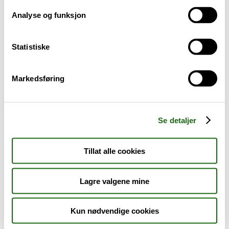
Analyse og funksjon
Baby og barn
Statistiske
Sykdom og symptomer
Reise, sport og fritid
Markedsføring
Dyreapoteket
Se detaljer
Nyheter
Tillat alle cookies
Outlet - siste sjanse!
Lagre valgene mine
AKTUELT HOS APOTEK 1
Kun nødvendige cookies