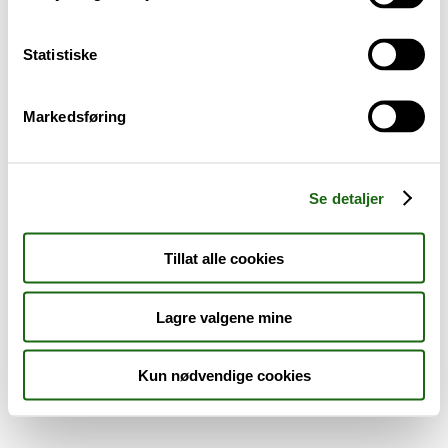
Sykdom og symptomer
Statistiske
Reise, sport og fritid
Markedsføring
Dyreapoteket
Nyheter
Se detaljer
Outlet - siste sjanse!
Tillat alle cookies
AKTUELT HOS APOTEK 1
Lagre valgene mine
Kun nødvendige cookies
Råd og tips
Finn apotek
Kundesenter
Tjenester
Aktuelle saker