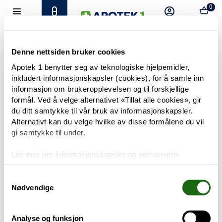
0
Hjem
Meny
Resept
Profil
Kurv
Tilbud
Denne nettsiden bruker cookies
Apotek 1 benytter seg av teknologiske hjelpemidler,
inkludert informasjonskapsler (cookies), for å samle inn
Varemerker
Trenger du hjelp?
informasjon om brukeropplevelsen og til forskjellige
Snakk med oss
formål. Ved å velge alternativet «Tillat alle cookies», gir
Mine resepter
du ditt samtykke til vår bruk av informasjonskapsler.
Alternativt kan du velge hvilke av disse formålene du vil
PRODUKTER
gi samtykke til under.
Hudpleie
Les mer om informasjonskapsler og personvern:
Om informasjonskapsler
Kosthold og livsstil
Googles retningslinjer for personvern
Samtykkevalg
Nødvendige
Baby og barn
Analyse og funksjon