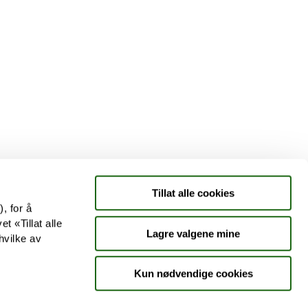
Tjenester
Aktuelle saker
Kundeklubb
Jobb hos oss
Tillat alle cookies
, for å
t «Tillat alle
Lagre valgene mine
hvilke av
Kun nødvendige cookies