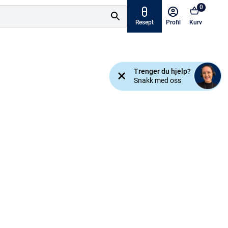
0
Resept
Profil
Kurv
Tilbud
Trenger du hjelp?
ymptomer
Snakk med oss
Varemerker
sjanse!
Mine resepter
AKTUELT HOS APOTEK 1
Råd og tips
Finn apotek
Kundesenter