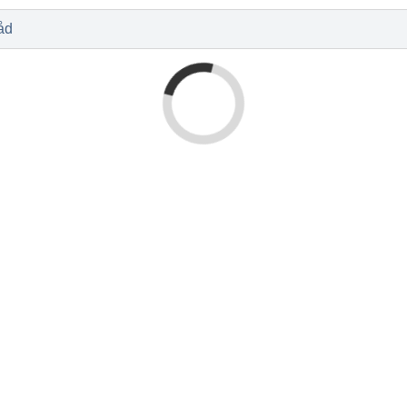
l
Baby og barn
Sykdom og s
Nyheter
Outlet - siste 