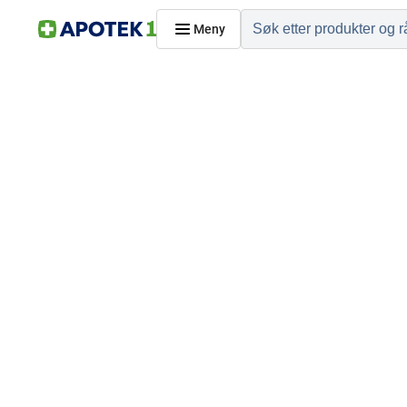
Meny
Hjem
PRODUKTER
Hudpleie
Kosthold og livssti
Reise, sport og fritid
Dyreapoteket