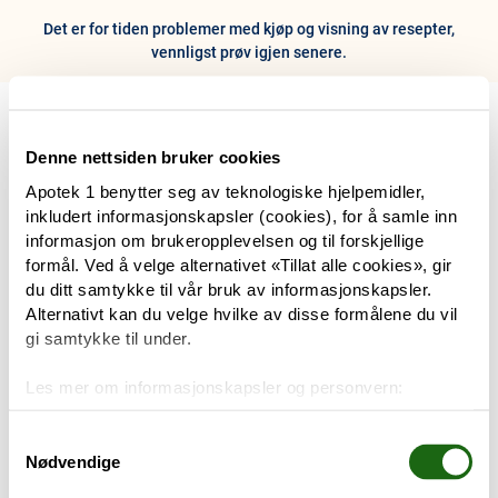
Det er for tiden problemer med kjøp og visning av resepter,
vennligst prøv igjen senere.
0
Hjem
Meny
Resept
Profil
Kurv
Denne nettsiden bruker cookies
Apotek 1 benytter seg av teknologiske hjelpemidler,
Tilbud
inkludert informasjonskapsler (cookies), for å samle inn
informasjon om brukeropplevelsen og til forskjellige
Varemerker
formål. Ved å velge alternativet «Tillat alle cookies», gir
Trenger du hjelp?
du ditt samtykke til vår bruk av informasjonskapsler.
Snakk med oss
Alternativt kan du velge hvilke av disse formålene du vil
Mine resepter
gi samtykke til under.
PRODUKTER
Les mer om informasjonskapsler og personvern:
Hudpleie
Om informasjonskapsler
Googles retningslinjer for personvern
Samtykkevalg
Nødvendige
Kosthold og livsstil