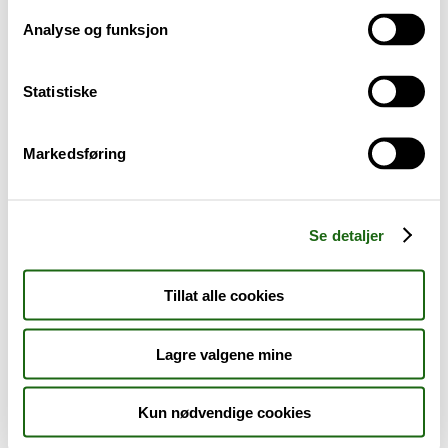
Analyse og funksjon
Baby og barn
Statistiske
Sykdom og symptomer
Reise, sport og fritid
Markedsføring
Dyreapoteket
Se detaljer
Nyheter
Tillat alle cookies
Outlet - siste sjanse!
Lagre valgene mine
AKTUELT HOS APOTEK 1
Kun nødvendige cookies