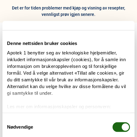
Det er for tiden problemer med kjøp og visning av resepter,
vennligst prøv igjen senere.
0
Hjem
Meny
Resept
Profil
Kurv
Denne nettsiden bruker cookies
Apotek 1 benytter seg av teknologiske hjelpemidler,
Tilbud
inkludert informasjonskapsler (cookies), for å samle inn
informasjon om brukeropplevelsen og til forskjellige
Varemerker
formål. Ved å velge alternativet «Tillat alle cookies», gir
Trenger du hjelp?
du ditt samtykke til vår bruk av informasjonskapsler.
Snakk med oss
Alternativt kan du velge hvilke av disse formålene du vil
Mine resepter
gi samtykke til under.
PRODUKTER
Les mer om informasjonskapsler og personvern:
Hudpleie
Om informasjonskapsler
Googles retningslinjer for personvern
Samtykkevalg
Nødvendige
Kosthold og livsstil