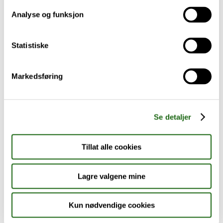
Analyse og funksjon
Baby og barn
Statistiske
Sykdom og symptomer
Reise, sport og fritid
Markedsføring
Dyreapoteket
Se detaljer
Nyheter
Tillat alle cookies
Outlet - siste sjanse!
Lagre valgene mine
AKTUELT HOS APOTEK 1
Kun nødvendige cookies