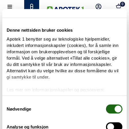
0
Hjem
Meny
Resept
Profil
Kurv
Tilbud
Denne nettsiden bruker cookies
Apotek 1 benytter seg av teknologiske hjelpemidler,
inkludert informasjonskapsler (cookies), for å samle inn
Varemerker
Trenger du hjelp?
informasjon om brukeropplevelsen og til forskjellige
Snakk med oss
formål. Ved å velge alternativet «Tillat alle cookies», gir
Mine resepter
du ditt samtykke til vår bruk av informasjonskapsler.
Alternativt kan du velge hvilke av disse formålene du vil
PRODUKTER
gi samtykke til under.
Hudpleie
Les mer om informasjonskapsler og personvern:
Om informasjonskapsler
Kosthold og livsstil
Googles retningslinjer for personvern
Samtykkevalg
Nødvendige
Baby og barn
Analyse og funksjon