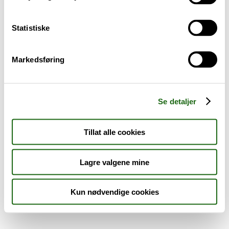
Sykdom og symptomer
Statistiske
Reise, sport og fritid
Markedsføring
Dyreapoteket
Nyheter
Se detaljer
Outlet - siste sjanse!
Tillat alle cookies
AKTUELT HOS APOTEK 1
Lagre valgene mine
Kun nødvendige cookies
Råd og tips
Finn apotek
Kundesenter
Tjenester
Aktuelle saker