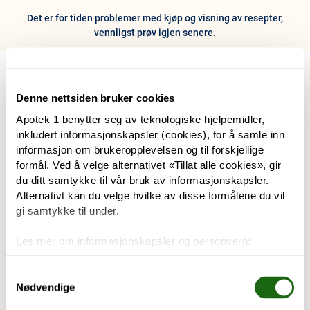
Det er for tiden problemer med kjøp og visning av resepter,
vennligst prøv igjen senere.
0
Hjem
Meny
Resept
Profil
Kurv
Denne nettsiden bruker cookies
Apotek 1 benytter seg av teknologiske hjelpemidler,
Tilbud
inkludert informasjonskapsler (cookies), for å samle inn
informasjon om brukeropplevelsen og til forskjellige
Varemerker
formål. Ved å velge alternativet «Tillat alle cookies», gir
Trenger du hjelp?
du ditt samtykke til vår bruk av informasjonskapsler.
Snakk med oss
Alternativt kan du velge hvilke av disse formålene du vil
Mine resepter
gi samtykke til under.
PRODUKTER
Les mer om informasjonskapsler og personvern:
Hudpleie
Om informasjonskapsler
Googles retningslinjer for personvern
Samtykkevalg
Nødvendige
Kosthold og livsstil