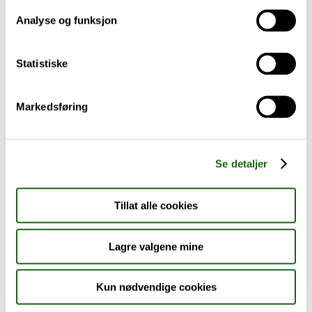
Analyse og funksjon
Baby og barn
Statistiske
Sykdom og symptomer
Reise, sport og fritid
Markedsføring
Dyreapoteket
Se detaljer
Nyheter
Tillat alle cookies
Outlet - siste sjanse!
Lagre valgene mine
AKTUELT HOS APOTEK 1
Kun nødvendige cookies