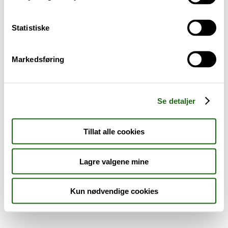
Sykdom og symptomer
Statistiske
Reise, sport og fritid
Markedsføring
Dyreapoteket
Nyheter
Se detaljer
Outlet - siste sjanse!
Tillat alle cookies
AKTUELT HOS APOTEK 1
Lagre valgene mine
Kun nødvendige cookies
Råd og tips
Finn apotek
Kundesenter
Tjenester
Aktuelle saker