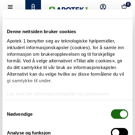
0
Hjem
Meny
Resept
Profil
Kurv
Tilbud
Denne nettsiden bruker cookies
Apotek 1 benytter seg av teknologiske hjelpemidler,
inkludert informasjonskapsler (cookies), for å samle inn
Varemerker
Trenger du hjelp?
informasjon om brukeropplevelsen og til forskjellige
Snakk med oss
formål. Ved å velge alternativet «Tillat alle cookies», gir
Mine resepter
du ditt samtykke til vår bruk av informasjonskapsler.
Alternativt kan du velge hvilke av disse formålene du vil
PRODUKTER
gi samtykke til under.
Hudpleie
Les mer om informasjonskapsler og personvern:
Om informasjonskapsler
Kosthold og livsstil
Googles retningslinjer for personvern
Samtykkevalg
Nødvendige
Baby og barn
Analyse og funksjon