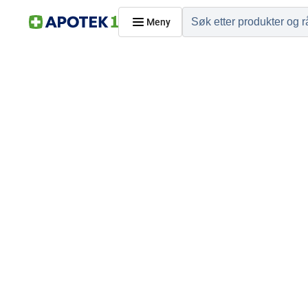
Meny
Hjem
PRODUKTER
Hudpleie
Kosthold og livssti
Reise, sport og fritid
Dyreapoteket