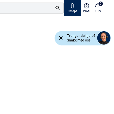
0
Resept
Profil
Kurv
Tilbud
Trenger du hjelp?
ymptomer
Snakk med oss
Varemerker
sjanse!
Mine resepter
AKTUELT HOS APOTEK 1
Råd og tips
Finn apotek
Kundesenter