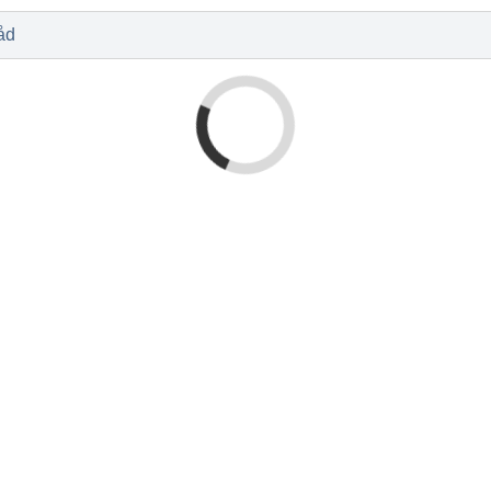
l
Baby og barn
Sykdom og s
Nyheter
Outlet - siste 