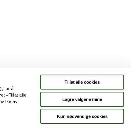
Tjenester
Aktuelle saker
Kundeklubb
Jobb hos oss
Tillat alle cookies
, for å
t «Tillat alle
Lagre valgene mine
hvilke av
Kun nødvendige cookies