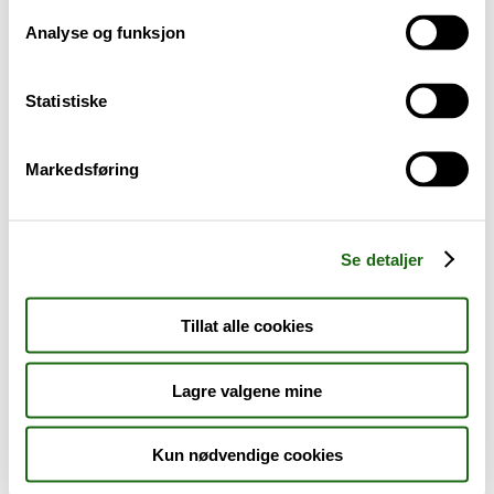
Analyse og funksjon
Baby og barn
Statistiske
Sykdom og symptomer
Reise, sport og fritid
Markedsføring
Dyreapoteket
Se detaljer
Nyheter
Tillat alle cookies
Outlet - siste sjanse!
Lagre valgene mine
AKTUELT HOS APOTEK 1
Kun nødvendige cookies