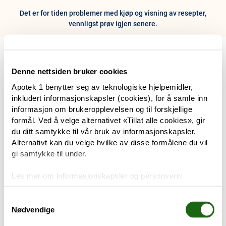
Det er for tiden problemer med kjøp og visning av resepter,
vennligst prøv igjen senere.
0
Hjem
Meny
Resept
Profil
Kurv
Denne nettsiden bruker cookies
Apotek 1 benytter seg av teknologiske hjelpemidler,
Tilbud
inkludert informasjonskapsler (cookies), for å samle inn
informasjon om brukeropplevelsen og til forskjellige
Varemerker
formål. Ved å velge alternativet «Tillat alle cookies», gir
Trenger du hjelp?
du ditt samtykke til vår bruk av informasjonskapsler.
Snakk med oss
Alternativt kan du velge hvilke av disse formålene du vil
Mine resepter
gi samtykke til under.
PRODUKTER
Les mer om informasjonskapsler og personvern:
Hudpleie
Om informasjonskapsler
Googles retningslinjer for personvern
Samtykkevalg
Nødvendige
Kosthold og livsstil