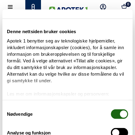
0
Hjem
Meny
Resept
Profil
Kurv
Tilbud
Denne nettsiden bruker cookies
Apotek 1 benytter seg av teknologiske hjelpemidler,
inkludert informasjonskapsler (cookies), for å samle inn
Varemerker
Trenger du hjelp?
informasjon om brukeropplevelsen og til forskjellige
Snakk med oss
formål. Ved å velge alternativet «Tillat alle cookies», gir
Mine resepter
du ditt samtykke til vår bruk av informasjonskapsler.
Alternativt kan du velge hvilke av disse formålene du vil
PRODUKTER
gi samtykke til under.
Hudpleie
Les mer om informasjonskapsler og personvern:
Om informasjonskapsler
Kosthold og livsstil
Googles retningslinjer for personvern
Samtykkevalg
Nødvendige
Baby og barn
Analyse og funksjon