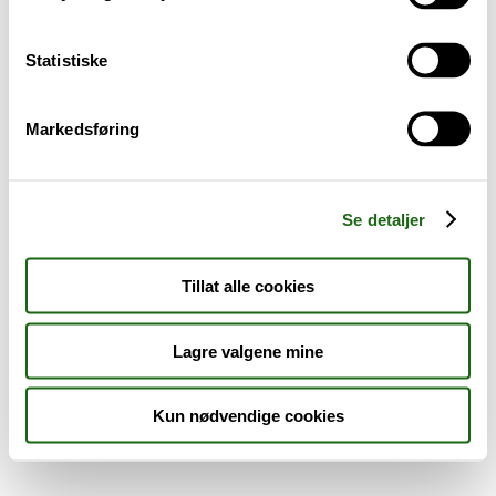
Sykdom og symptomer
Statistiske
Reise, sport og fritid
Markedsføring
Dyreapoteket
Nyheter
Se detaljer
Outlet - siste sjanse!
Tillat alle cookies
AKTUELT HOS APOTEK 1
Lagre valgene mine
Kun nødvendige cookies
Råd og tips
Finn apotek
Kundesenter
Tjenester
Aktuelle saker