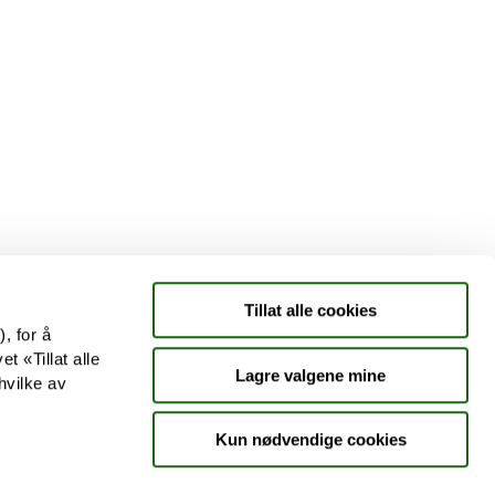
Tjenester
Aktuelle saker
Kundeklubb
Jobb hos oss
Tillat alle cookies
, for å
t «Tillat alle
Lagre valgene mine
hvilke av
Kun nødvendige cookies