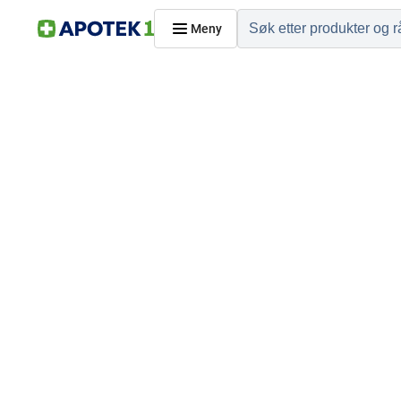
Meny
Hjem
PRODUKTER
Hudpleie
Kosthold og livssti
Reise, sport og fritid
Dyreapoteket