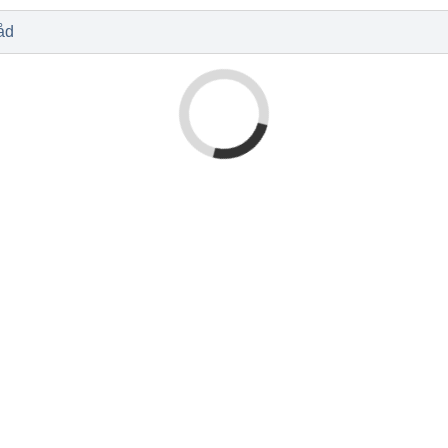
l
Baby og barn
Sykdom og s
Nyheter
Outlet - siste 