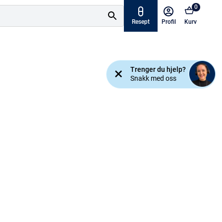
0
Resept
Profil
Kurv
Tilbud
Trenger du hjelp?
ymptomer
Snakk med oss
Varemerker
sjanse!
Mine resepter
AKTUELT HOS APOTEK 1
Råd og tips
Finn apotek
Kundesenter