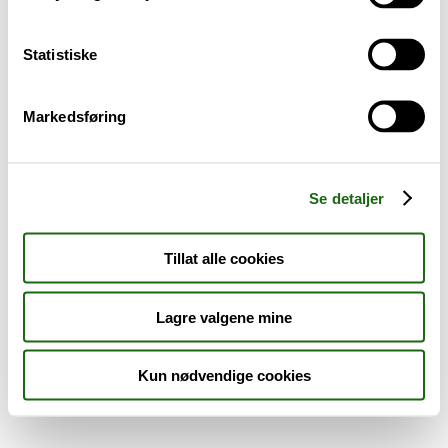
Sykdom og symptomer
Statistiske
Reise, sport og fritid
Markedsføring
Dyreapoteket
Nyheter
Se detaljer
Outlet - siste sjanse!
Tillat alle cookies
AKTUELT HOS APOTEK 1
Lagre valgene mine
Kun nødvendige cookies
Råd og tips
Finn apotek
Kundesenter
Tjenester
Aktuelle saker