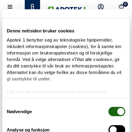
0
Hjem
Meny
Resept
Profil
Kurv
Tilbud
Denne nettsiden bruker cookies
Apotek 1 benytter seg av teknologiske hjelpemidler,
inkludert informasjonskapsler (cookies), for å samle inn
Varemerker
Trenger du hjelp?
informasjon om brukeropplevelsen og til forskjellige
Snakk med oss
formål. Ved å velge alternativet «Tillat alle cookies», gir
Mine resepter
du ditt samtykke til vår bruk av informasjonskapsler.
Alternativt kan du velge hvilke av disse formålene du vil
PRODUKTER
gi samtykke til under.
Hudpleie
Les mer om informasjonskapsler og personvern:
Om informasjonskapsler
Kosthold og livsstil
Googles retningslinjer for personvern
Samtykkevalg
Nødvendige
Baby og barn
Analyse og funksjon