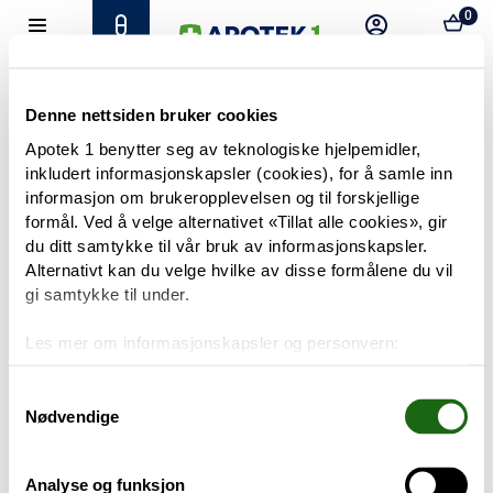
0
Hjem
Meny
Resept
Profil
Kurv
Tilbud
Denne nettsiden bruker cookies
Apotek 1 benytter seg av teknologiske hjelpemidler,
inkludert informasjonskapsler (cookies), for å samle inn
Varemerker
Trenger du hjelp?
informasjon om brukeropplevelsen og til forskjellige
Snakk med oss
formål. Ved å velge alternativet «Tillat alle cookies», gir
Mine resepter
du ditt samtykke til vår bruk av informasjonskapsler.
Alternativt kan du velge hvilke av disse formålene du vil
PRODUKTER
gi samtykke til under.
Hudpleie
Les mer om informasjonskapsler og personvern:
Om informasjonskapsler
Kosthold og livsstil
Googles retningslinjer for personvern
Samtykkevalg
Nødvendige
Baby og barn
Analyse og funksjon