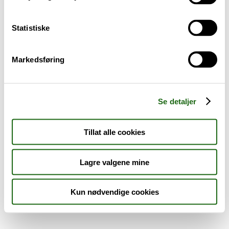
Sykdom og symptomer
Statistiske
Reise, sport og fritid
Markedsføring
Dyreapoteket
Nyheter
Se detaljer
Outlet - siste sjanse!
Tillat alle cookies
AKTUELT HOS APOTEK 1
Lagre valgene mine
Kun nødvendige cookies
Råd og tips
Finn apotek
Kundesenter
Tjenester
Aktuelle saker