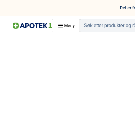
Det er f
Meny
Hjem
PRODUKTER
Hudpleie
Kosthold og livssti
Reise, sport og fritid
Dyreapoteket