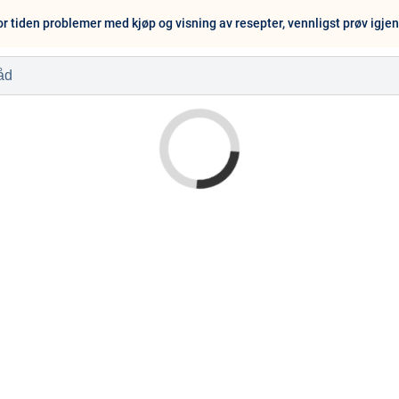
or tiden problemer med kjøp og visning av resepter, vennligst prøv igje
l
Baby og barn
Sykdom og s
Nyheter
Outlet - siste 