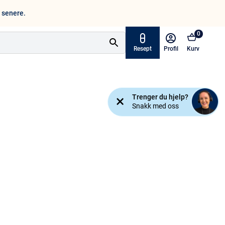
n senere.
0
Resept
Profil
Kurv
Tilbud
Trenger du hjelp?
ymptomer
Snakk med oss
Varemerker
sjanse!
Mine resepter
AKTUELT HOS APOTEK 1
Råd og tips
Finn apotek
Kundesenter