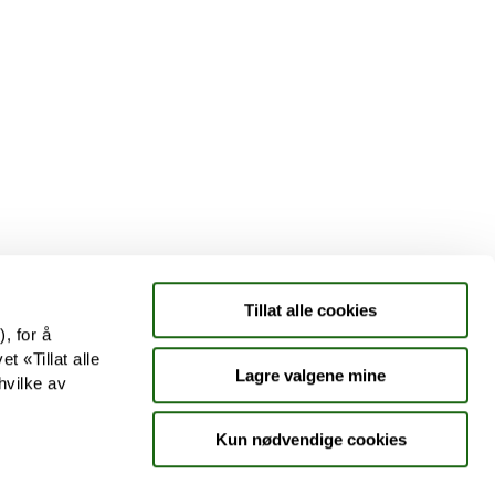
Tjenester
Aktuelle saker
Kundeklubb
Jobb hos oss
Tillat alle cookies
, for å
t «Tillat alle
Lagre valgene mine
hvilke av
Kun nødvendige cookies