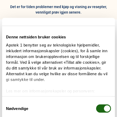
Det er for tiden problemer med kjøp og visning av resepter,
vennligst prøv igjen senere.
0
Hjem
Meny
Resept
Profil
Kurv
Denne nettsiden bruker cookies
Apotek 1 benytter seg av teknologiske hjelpemidler,
Tilbud
inkludert informasjonskapsler (cookies), for å samle inn
informasjon om brukeropplevelsen og til forskjellige
Varemerker
formål. Ved å velge alternativet «Tillat alle cookies», gir
Trenger du hjelp?
du ditt samtykke til vår bruk av informasjonskapsler.
Snakk med oss
Alternativt kan du velge hvilke av disse formålene du vil
Mine resepter
gi samtykke til under.
PRODUKTER
Les mer om informasjonskapsler og personvern:
Hudpleie
Om informasjonskapsler
Googles retningslinjer for personvern
Samtykkevalg
Nødvendige
Kosthold og livsstil