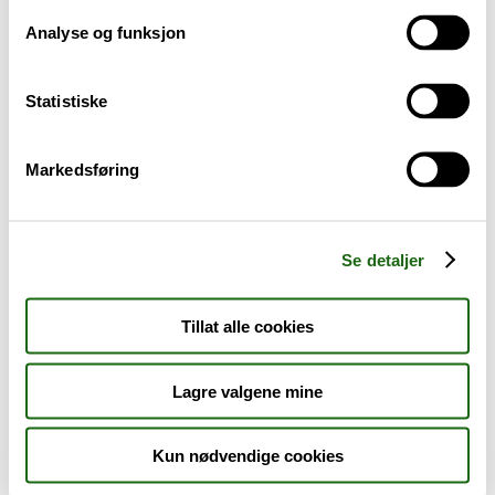
Analyse og funksjon
Baby og barn
Statistiske
Sykdom og symptomer
Reise, sport og fritid
Markedsføring
Dyreapoteket
Se detaljer
Nyheter
Tillat alle cookies
Outlet - siste sjanse!
Lagre valgene mine
AKTUELT HOS APOTEK 1
Kun nødvendige cookies