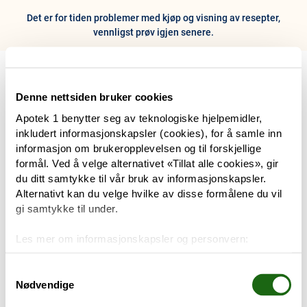
Det er for tiden problemer med kjøp og visning av resepter,
vennligst prøv igjen senere.
0
Hjem
Meny
Resept
Profil
Kurv
Denne nettsiden bruker cookies
Apotek 1 benytter seg av teknologiske hjelpemidler,
Tilbud
inkludert informasjonskapsler (cookies), for å samle inn
informasjon om brukeropplevelsen og til forskjellige
Varemerker
formål. Ved å velge alternativet «Tillat alle cookies», gir
Trenger du hjelp?
du ditt samtykke til vår bruk av informasjonskapsler.
Snakk med oss
Alternativt kan du velge hvilke av disse formålene du vil
Mine resepter
gi samtykke til under.
PRODUKTER
Les mer om informasjonskapsler og personvern:
Hudpleie
Om informasjonskapsler
Googles retningslinjer for personvern
Samtykkevalg
Nødvendige
Kosthold og livsstil