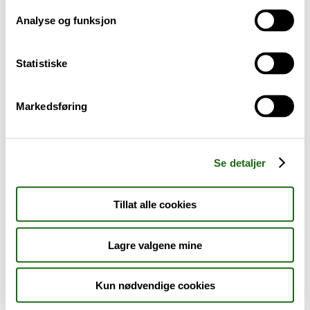
Analyse og funksjon
Baby og barn
Statistiske
Sykdom og symptomer
Reise, sport og fritid
Markedsføring
Dyreapoteket
Se detaljer
Nyheter
Tillat alle cookies
Outlet - siste sjanse!
Lagre valgene mine
AKTUELT HOS APOTEK 1
Kun nødvendige cookies