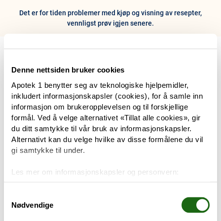
Det er for tiden problemer med kjøp og visning av resepter,
vennligst prøv igjen senere.
0
Hjem
Meny
Resept
Profil
Kurv
Denne nettsiden bruker cookies
Apotek 1 benytter seg av teknologiske hjelpemidler,
Tilbud
inkludert informasjonskapsler (cookies), for å samle inn
informasjon om brukeropplevelsen og til forskjellige
Varemerker
formål. Ved å velge alternativet «Tillat alle cookies», gir
Trenger du hjelp?
du ditt samtykke til vår bruk av informasjonskapsler.
Snakk med oss
Alternativt kan du velge hvilke av disse formålene du vil
Mine resepter
gi samtykke til under.
PRODUKTER
Les mer om informasjonskapsler og personvern:
Hudpleie
Om informasjonskapsler
Googles retningslinjer for personvern
Samtykkevalg
Nødvendige
Kosthold og livsstil