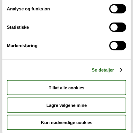
Analyse og funksjon
Baby og barn
Statistiske
Sykdom og symptomer
Reise, sport og fritid
Markedsføring
Dyreapoteket
Se detaljer
Nyheter
Tillat alle cookies
Outlet - siste sjanse!
Lagre valgene mine
AKTUELT HOS APOTEK 1
Kun nødvendige cookies