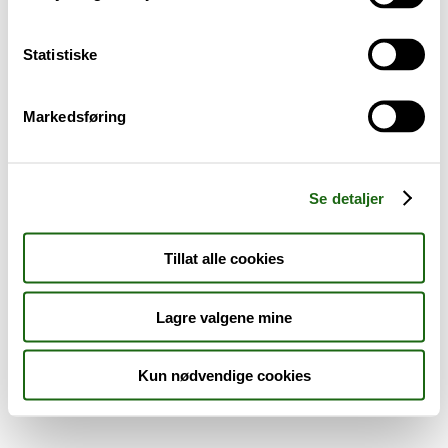
Sykdom og symptomer
Statistiske
Reise, sport og fritid
Markedsføring
Dyreapoteket
Nyheter
Se detaljer
Outlet - siste sjanse!
Tillat alle cookies
AKTUELT HOS APOTEK 1
Lagre valgene mine
Kun nødvendige cookies
Råd og tips
Finn apotek
Kundesenter
Tjenester
Aktuelle saker