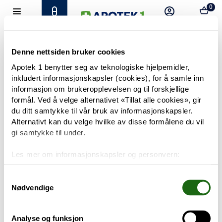
0
Hjem
Meny
Resept
Profil
Kurv
Tilbud
Denne nettsiden bruker cookies
Apotek 1 benytter seg av teknologiske hjelpemidler,
inkludert informasjonskapsler (cookies), for å samle inn
Varemerker
Trenger du hjelp?
informasjon om brukeropplevelsen og til forskjellige
Snakk med oss
formål. Ved å velge alternativet «Tillat alle cookies», gir
Mine resepter
du ditt samtykke til vår bruk av informasjonskapsler.
Alternativt kan du velge hvilke av disse formålene du vil
PRODUKTER
gi samtykke til under.
Hudpleie
Les mer om informasjonskapsler og personvern:
Om informasjonskapsler
Kosthold og livsstil
Googles retningslinjer for personvern
Samtykkevalg
Nødvendige
Baby og barn
Analyse og funksjon