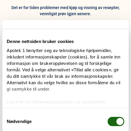
Det er for tiden problemer med kjøp og visning av resepter,
vennligst prøv igjen senere.
0
Hjem
Meny
Resept
Profil
Kurv
Denne nettsiden bruker cookies
Apotek 1 benytter seg av teknologiske hjelpemidler,
Tilbud
inkludert informasjonskapsler (cookies), for å samle inn
informasjon om brukeropplevelsen og til forskjellige
Varemerker
formål. Ved å velge alternativet «Tillat alle cookies», gir
Trenger du hjelp?
du ditt samtykke til vår bruk av informasjonskapsler.
Snakk med oss
Alternativt kan du velge hvilke av disse formålene du vil
Mine resepter
gi samtykke til under.
PRODUKTER
Les mer om informasjonskapsler og personvern:
Hudpleie
Om informasjonskapsler
Googles retningslinjer for personvern
Samtykkevalg
Nødvendige
Kosthold og livsstil