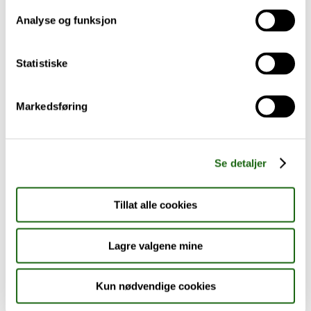
Analyse og funksjon
Baby og barn
Statistiske
Sykdom og symptomer
Reise, sport og fritid
Markedsføring
Dyreapoteket
Se detaljer
Nyheter
Tillat alle cookies
Outlet - siste sjanse!
Lagre valgene mine
AKTUELT HOS APOTEK 1
Kun nødvendige cookies