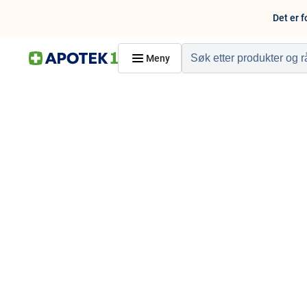
Det er f
Meny
Hjem
PRODUKTER
Hudpleie
Kosthold og livssti
Reise, sport og fritid
Dyreapoteket