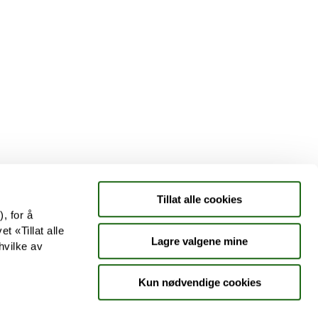
Tjenester
Aktuelle saker
Kundeklubb
Jobb hos oss
Tillat alle cookies
, for å
t «Tillat alle
Lagre valgene mine
hvilke av
Kun nødvendige cookies