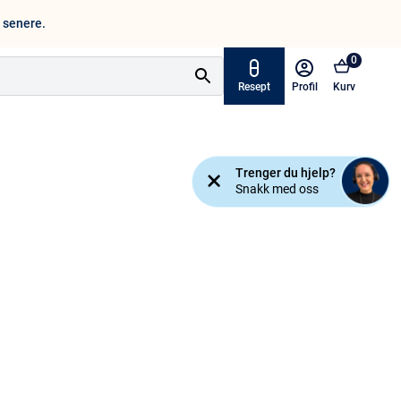
n senere.
0
Resept
Profil
Kurv
Tilbud
Trenger du hjelp?
ymptomer
Snakk med oss
Varemerker
sjanse!
Mine resepter
AKTUELT HOS APOTEK 1
Råd og tips
Finn apotek
Kundesenter