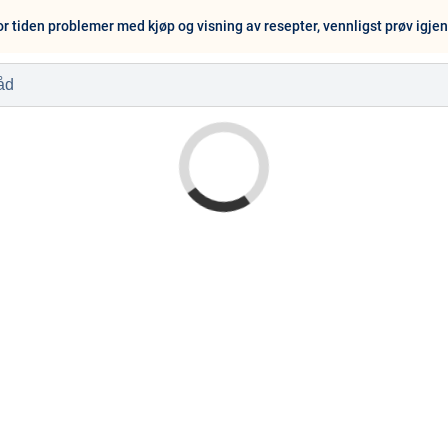
or tiden problemer med kjøp og visning av resepter, vennligst prøv igje
l
Baby og barn
Sykdom og s
Nyheter
Outlet - siste 