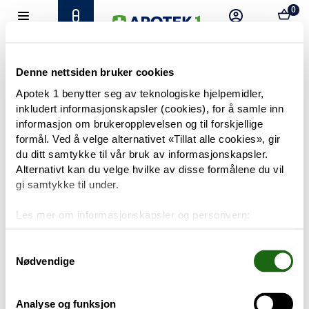
0
Hjem
Meny
Resept
Profil
Kurv
Tilbud
Denne nettsiden bruker cookies
Apotek 1 benytter seg av teknologiske hjelpemidler,
inkludert informasjonskapsler (cookies), for å samle inn
Varemerker
Trenger du hjelp?
informasjon om brukeropplevelsen og til forskjellige
Snakk med oss
formål. Ved å velge alternativet «Tillat alle cookies», gir
Mine resepter
du ditt samtykke til vår bruk av informasjonskapsler.
Alternativt kan du velge hvilke av disse formålene du vil
PRODUKTER
gi samtykke til under.
Hudpleie
Les mer om informasjonskapsler og personvern:
Om informasjonskapsler
Kosthold og livsstil
Googles retningslinjer for personvern
Samtykkevalg
Nødvendige
Baby og barn
Analyse og funksjon