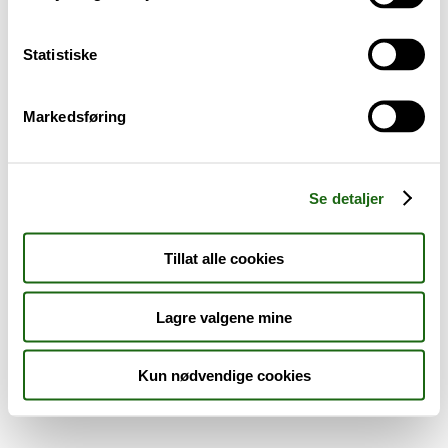
Sykdom og symptomer
Statistiske
Reise, sport og fritid
Markedsføring
Dyreapoteket
Nyheter
Se detaljer
Outlet - siste sjanse!
Tillat alle cookies
AKTUELT HOS APOTEK 1
Lagre valgene mine
Kun nødvendige cookies
Råd og tips
Finn apotek
Kundesenter
Tjenester
Aktuelle saker