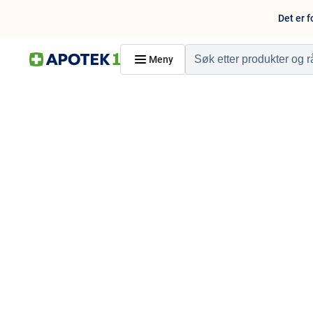
Det er f
Meny
Hjem
PRODUKTER
Hudpleie
Kosthold og livssti
Reise, sport og fritid
Dyreapoteket