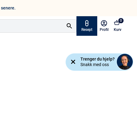
n senere.
0
Resept
Profil
Kurv
Tilbud
Trenger du hjelp?
ymptomer
Snakk med oss
Varemerker
sjanse!
Mine resepter
AKTUELT HOS APOTEK 1
Råd og tips
Finn apotek
Kundesenter