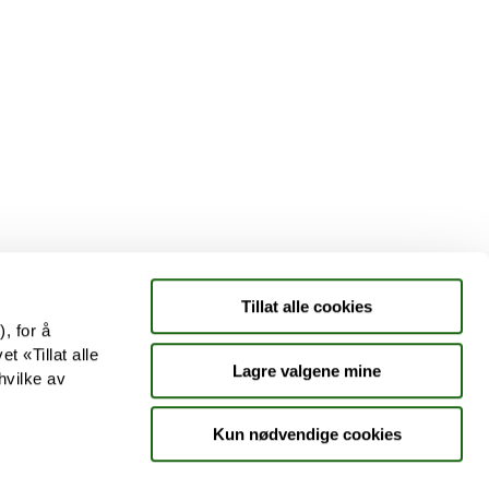
Tjenester
Aktuelle saker
Kundeklubb
Jobb hos oss
Tillat alle cookies
, for å
t «Tillat alle
Lagre valgene mine
hvilke av
Kun nødvendige cookies