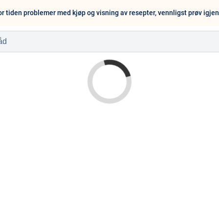
or tiden problemer med kjøp og visning av resepter, vennligst prøv igje
l
Baby og barn
Sykdom og s
Nyheter
Outlet - siste 