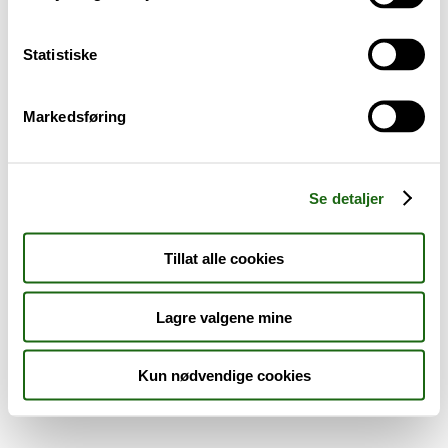
Sykdom og symptomer
Statistiske
Reise, sport og fritid
Markedsføring
Dyreapoteket
Nyheter
Se detaljer
Outlet - siste sjanse!
Tillat alle cookies
AKTUELT HOS APOTEK 1
Lagre valgene mine
Kun nødvendige cookies
Råd og tips
Finn apotek
Kundesenter
Tjenester
Aktuelle saker