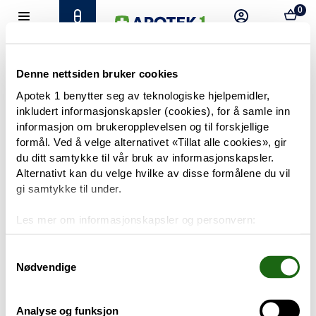
0
Hjem
Meny
Resept
Profil
Kurv
Tilbud
Denne nettsiden bruker cookies
Apotek 1 benytter seg av teknologiske hjelpemidler,
inkludert informasjonskapsler (cookies), for å samle inn
Varemerker
Trenger du hjelp?
informasjon om brukeropplevelsen og til forskjellige
Snakk med oss
formål. Ved å velge alternativet «Tillat alle cookies», gir
Mine resepter
du ditt samtykke til vår bruk av informasjonskapsler.
Alternativt kan du velge hvilke av disse formålene du vil
PRODUKTER
gi samtykke til under.
Hudpleie
Les mer om informasjonskapsler og personvern:
Om informasjonskapsler
Kosthold og livsstil
Googles retningslinjer for personvern
Samtykkevalg
Nødvendige
Baby og barn
Analyse og funksjon