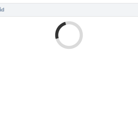
l
Baby og barn
Sykdom og s
Nyheter
Outlet - siste 