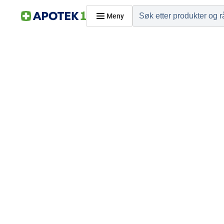
Meny
Hjem
PRODUKTER
Hudpleie
Kosthold og livssti
Reise, sport og fritid
Dyreapoteket