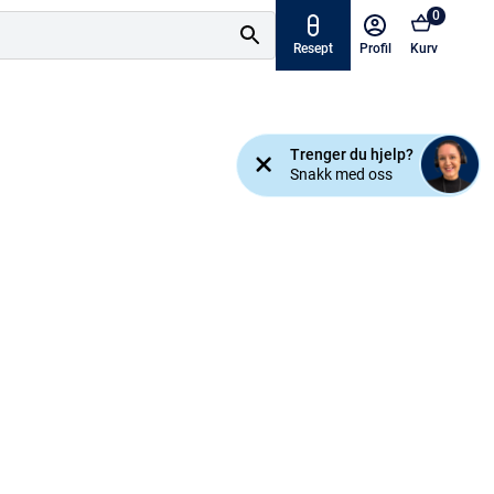
0
Resept
Profil
Kurv
Tilbud
Trenger du hjelp?
ymptomer
Snakk med oss
Varemerker
sjanse!
Mine resepter
AKTUELT HOS APOTEK 1
Råd og tips
Finn apotek
Kundesenter