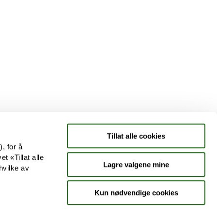
Tjenester
Aktuelle saker
Kundeklubb
Jobb hos oss
Tillat alle cookies
, for å
t «Tillat alle
Lagre valgene mine
hvilke av
Kun nødvendige cookies