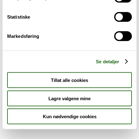
Sykdom og symptomer
Statistiske
Reise, sport og fritid
Markedsføring
Dyreapoteket
Nyheter
Se detaljer
Outlet - siste sjanse!
Tillat alle cookies
AKTUELT HOS APOTEK 1
Lagre valgene mine
Kun nødvendige cookies
Råd og tips
Finn apotek
Kundesenter
Tjenester
Aktuelle saker