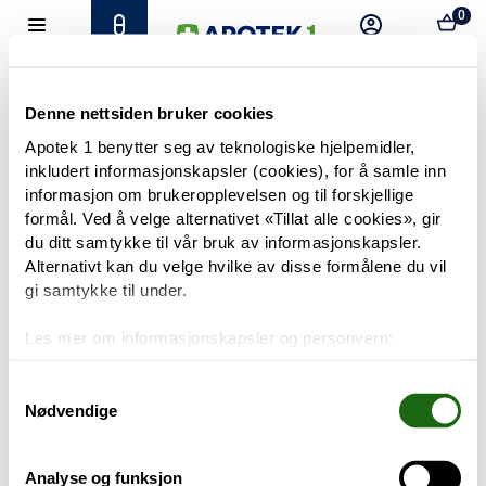
0
Hjem
Meny
Resept
Profil
Kurv
Tilbud
Denne nettsiden bruker cookies
Apotek 1 benytter seg av teknologiske hjelpemidler,
inkludert informasjonskapsler (cookies), for å samle inn
Varemerker
Trenger du hjelp?
informasjon om brukeropplevelsen og til forskjellige
Snakk med oss
formål. Ved å velge alternativet «Tillat alle cookies», gir
Mine resepter
du ditt samtykke til vår bruk av informasjonskapsler.
Alternativt kan du velge hvilke av disse formålene du vil
PRODUKTER
gi samtykke til under.
Hudpleie
Les mer om informasjonskapsler og personvern:
Om informasjonskapsler
Kosthold og livsstil
Googles retningslinjer for personvern
Samtykkevalg
Nødvendige
Baby og barn
Analyse og funksjon