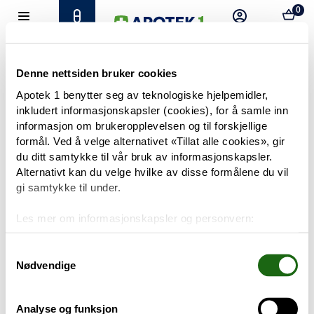
0
Hjem
Meny
Resept
Profil
Kurv
Tilbud
Denne nettsiden bruker cookies
Apotek 1 benytter seg av teknologiske hjelpemidler,
inkludert informasjonskapsler (cookies), for å samle inn
Varemerker
Trenger du hjelp?
informasjon om brukeropplevelsen og til forskjellige
Snakk med oss
formål. Ved å velge alternativet «Tillat alle cookies», gir
Mine resepter
du ditt samtykke til vår bruk av informasjonskapsler.
Alternativt kan du velge hvilke av disse formålene du vil
PRODUKTER
gi samtykke til under.
Hudpleie
Les mer om informasjonskapsler og personvern:
Om informasjonskapsler
Kosthold og livsstil
Googles retningslinjer for personvern
Samtykkevalg
Nødvendige
Baby og barn
Analyse og funksjon