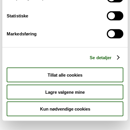
Sykdom og symptomer
Statistiske
Reise, sport og fritid
Markedsføring
Dyreapoteket
Nyheter
Se detaljer
Outlet - siste sjanse!
Tillat alle cookies
AKTUELT HOS APOTEK 1
Lagre valgene mine
Kun nødvendige cookies
Råd og tips
Finn apotek
Kundesenter
Tjenester
Aktuelle saker