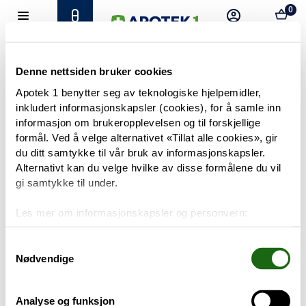
0
Hjem
Meny
Resept
Profil
Kurv
Tilbud
Denne nettsiden bruker cookies
Apotek 1 benytter seg av teknologiske hjelpemidler,
inkludert informasjonskapsler (cookies), for å samle inn
Varemerker
Trenger du hjelp?
informasjon om brukeropplevelsen og til forskjellige
Snakk med oss
formål. Ved å velge alternativet «Tillat alle cookies», gir
Mine resepter
du ditt samtykke til vår bruk av informasjonskapsler.
Alternativt kan du velge hvilke av disse formålene du vil
PRODUKTER
gi samtykke til under.
Hudpleie
Les mer om informasjonskapsler og personvern:
Om informasjonskapsler
Kosthold og livsstil
Googles retningslinjer for personvern
Samtykkevalg
Nødvendige
Baby og barn
Analyse og funksjon