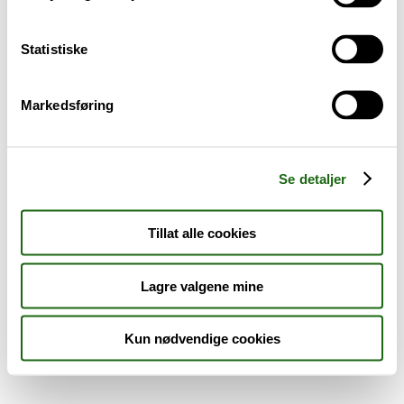
Sykdom og symptomer
Statistiske
Reise, sport og fritid
Markedsføring
Dyreapoteket
Nyheter
Se detaljer
Outlet - siste sjanse!
Tillat alle cookies
AKTUELT HOS APOTEK 1
Lagre valgene mine
Kun nødvendige cookies
Råd og tips
Finn apotek
Kundesenter
Tjenester
Aktuelle saker