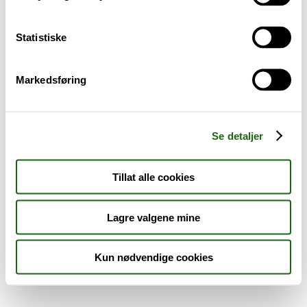
Sykdom og symptomer
Statistiske
Reise, sport og fritid
Markedsføring
Dyreapoteket
Nyheter
Se detaljer
Outlet - siste sjanse!
Tillat alle cookies
AKTUELT HOS APOTEK 1
Lagre valgene mine
Kun nødvendige cookies
Råd og tips
Finn apotek
Kundesenter
Tjenester
Aktuelle saker