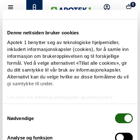
0
Hjem
Meny
Resept
Profil
Kurv
Tilbud
Denne nettsiden bruker cookies
Apotek 1 benytter seg av teknologiske hjelpemidler,
inkludert informasjonskapsler (cookies), for å samle inn
Varemerker
Trenger du hjelp?
informasjon om brukeropplevelsen og til forskjellige
Snakk med oss
formål. Ved å velge alternativet «Tillat alle cookies», gir
Mine resepter
du ditt samtykke til vår bruk av informasjonskapsler.
Alternativt kan du velge hvilke av disse formålene du vil
PRODUKTER
gi samtykke til under.
Hudpleie
Les mer om informasjonskapsler og personvern:
Om informasjonskapsler
Kosthold og livsstil
Googles retningslinjer for personvern
Samtykkevalg
Nødvendige
Baby og barn
Analyse og funksjon