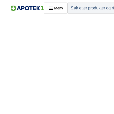
Meny
Hjem
PRODUKTER
Hudpleie
Kosthold og livssti
Reise, sport og fritid
Dyreapoteket