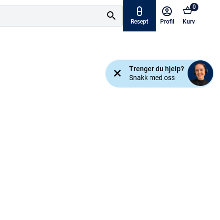
0
Resept
Profil
Kurv
Tilbud
Trenger du hjelp?
ymptomer
Snakk med oss
Varemerker
sjanse!
Mine resepter
AKTUELT HOS APOTEK 1
Råd og tips
Finn apotek
Kundesenter