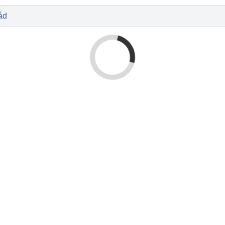
l
Baby og barn
Sykdom og s
Nyheter
Outlet - siste 