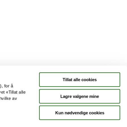
Tjenester
Aktuelle saker
Kundeklubb
Jobb hos oss
Tillat alle cookies
, for å
t «Tillat alle
Lagre valgene mine
hvilke av
Kun nødvendige cookies