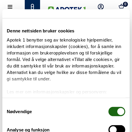
0
Hjem
Meny
Resept
Profil
Kurv
Tilbud
Denne nettsiden bruker cookies
Apotek 1 benytter seg av teknologiske hjelpemidler,
inkludert informasjonskapsler (cookies), for å samle inn
Varemerker
Trenger du hjelp?
informasjon om brukeropplevelsen og til forskjellige
Snakk med oss
formål. Ved å velge alternativet «Tillat alle cookies», gir
Mine resepter
du ditt samtykke til vår bruk av informasjonskapsler.
Alternativt kan du velge hvilke av disse formålene du vil
PRODUKTER
gi samtykke til under.
Hudpleie
Les mer om informasjonskapsler og personvern:
Om informasjonskapsler
Kosthold og livsstil
Googles retningslinjer for personvern
Samtykkevalg
Nødvendige
Baby og barn
Analyse og funksjon