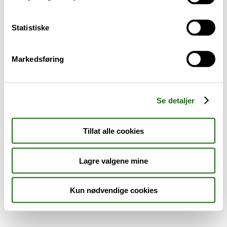
Sykdom og symptomer
Statistiske
Reise, sport og fritid
Markedsføring
Dyreapoteket
Nyheter
Se detaljer
Outlet - siste sjanse!
Tillat alle cookies
AKTUELT HOS APOTEK 1
Lagre valgene mine
Kun nødvendige cookies
Råd og tips
Finn apotek
Kundesenter
Tjenester
Aktuelle saker