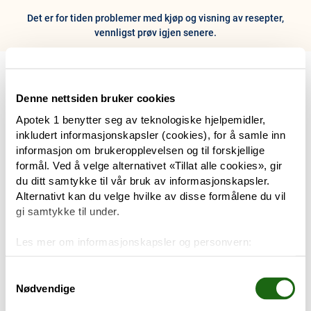
Det er for tiden problemer med kjøp og visning av resepter,
vennligst prøv igjen senere.
0
Hjem
Meny
Resept
Profil
Kurv
Denne nettsiden bruker cookies
Apotek 1 benytter seg av teknologiske hjelpemidler,
Tilbud
inkludert informasjonskapsler (cookies), for å samle inn
informasjon om brukeropplevelsen og til forskjellige
Varemerker
formål. Ved å velge alternativet «Tillat alle cookies», gir
Trenger du hjelp?
du ditt samtykke til vår bruk av informasjonskapsler.
Snakk med oss
Alternativt kan du velge hvilke av disse formålene du vil
Mine resepter
gi samtykke til under.
PRODUKTER
Les mer om informasjonskapsler og personvern:
Hudpleie
Om informasjonskapsler
Googles retningslinjer for personvern
Samtykkevalg
Nødvendige
Kosthold og livsstil