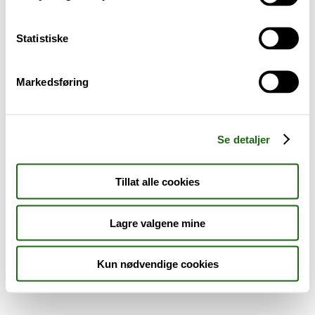
Sykdom og symptomer
Statistiske
Reise, sport og fritid
Markedsføring
Dyreapoteket
Nyheter
Se detaljer
Outlet - siste sjanse!
Tillat alle cookies
AKTUELT HOS APOTEK 1
Lagre valgene mine
Kun nødvendige cookies
Råd og tips
Finn apotek
Kundesenter
Tjenester
Aktuelle saker