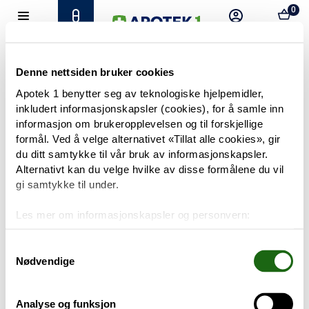
0
Hjem
Meny
Resept
Profil
Kurv
Tilbud
Denne nettsiden bruker cookies
Apotek 1 benytter seg av teknologiske hjelpemidler,
inkludert informasjonskapsler (cookies), for å samle inn
Varemerker
Trenger du hjelp?
informasjon om brukeropplevelsen og til forskjellige
Snakk med oss
formål. Ved å velge alternativet «Tillat alle cookies», gir
Mine resepter
du ditt samtykke til vår bruk av informasjonskapsler.
Alternativt kan du velge hvilke av disse formålene du vil
PRODUKTER
gi samtykke til under.
Hudpleie
Les mer om informasjonskapsler og personvern:
Om informasjonskapsler
Kosthold og livsstil
Googles retningslinjer for personvern
Samtykkevalg
Nødvendige
Baby og barn
Analyse og funksjon